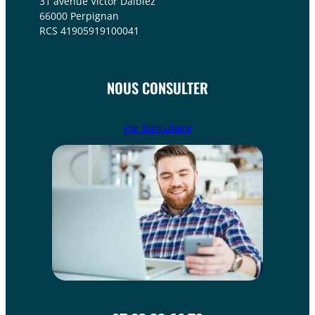
31 avenue Victor Dalbiez
66000 Perpignan
RCS 41905919100041
NOUS CONSULTER
Par formulaire​