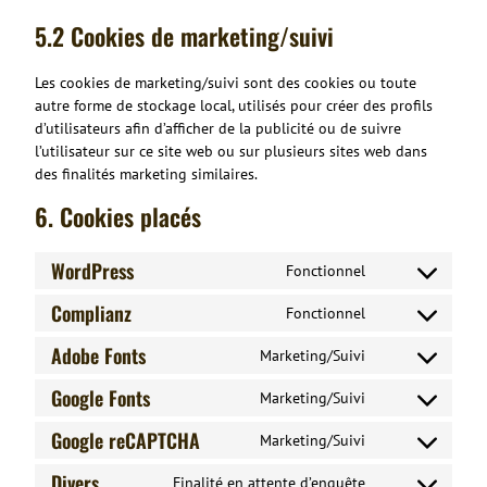
5.2 Cookies de marketing/suivi
Les cookies de marketing/suivi sont des cookies ou toute
autre forme de stockage local, utilisés pour créer des profils
d’utilisateurs afin d’afficher de la publicité ou de suivre
l’utilisateur sur ce site web ou sur plusieurs sites web dans
des finalités marketing similaires.
6. Cookies placés
WordPress
Fonctionnel
Consent
to
Complianz
Fonctionnel
Consent
service
to
wordpress
Adobe Fonts
Marketing/Suivi
Consent
service
to
complianz
Google Fonts
Marketing/Suivi
Consent
service
to
adobe-
Google reCAPTCHA
Marketing/Suivi
Consent
service
fonts
to
google-
Divers
Finalité en attente d’enquête