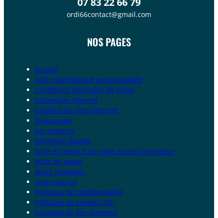
07 83 22 66 79
ordi66contact@gmail.com
NOS PAGES
Accueil
Aide informatique personnalisée
Conditions générales de vente
Connexion internet
Création de sites internet
Dépannage
Les lenteurs
Mentions légales
Mise en service de votre nouvel ordinateur
Mots de passe
Nous contacter
Open source
Politique de confidentialité
Politique de cookies (UE)
Sauvegarde des données