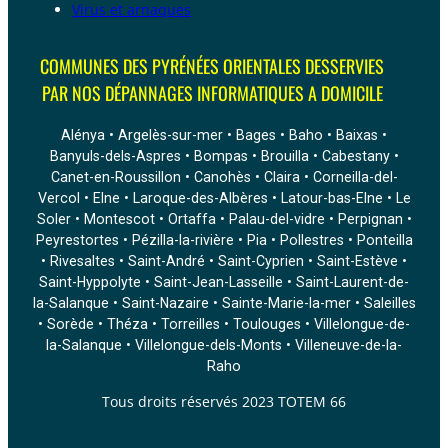
Virus et arnaques
COMMUNES DES PYRÉNÉES ORIENTALES DESSERVIES
PAR NOS DÉPANNAGES INFORMATIQUES A DOMICILE
Alénya • Argelès-sur-mer • Bages • Baho • Baixas •
Banyuls-dels-Aspres • Bompas • Brouilla • Cabestany •
Canet-en-Roussillon • Canohès • Claira • Corneilla-del-
Vercol • Elne • Laroque-des-Albères • Latour-bas-Elne • Le
Soler • Montescot • Ortaffa • Palau-del-vidre • Perpignan •
Peyrestortes • Pézilla-la-rivière • Pia • Pollestres • Ponteilla
• Rivesaltes • Saint-André • Saint-Cyprien • Saint-Estève •
Saint-Hyppolyte • Saint-Jean-Lasseille • Saint-Laurent-de-
la-Salanque • Saint-Nazaire • Sainte-Marie-la-mer • Saleilles
• Sorède • Théza • Torreilles • Toulouges • Villelongue-de-
la-Salanque • Villelongue-dels-Monts • Villeneuve-de-la-
Raho
Tous droits réservés 2023 TOTEM 66